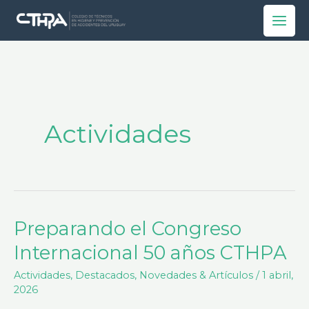
Ir
al
contenido
Actividades
Preparando el Congreso
Preparando
el
Internacional 50 años CTHPA
Congreso
Actividades
,
Destacados
,
Novedades & Artículos
/
1 abril,
Internacional
2026
50