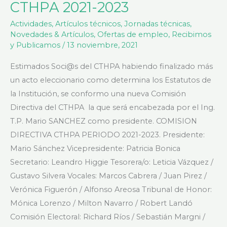
COMISIÓN
CTHPA 2021-2023
DIRECTIVA
Actividades
,
Artículos técnicos
,
Jornadas técnicas
,
CTHPA
Novedades & Artículos
,
Ofertas de empleo
,
Recibimos
2021-
y Publicamos
/
13 noviembre, 2021
2023
Estimados Soci@s del CTHPA habiendo finalizado más
un acto eleccionario como determina los Estatutos de
la Institución, se conformo una nueva Comisión
Directiva del CTHPA la que será encabezada por el Ing.
T.P. Mario SANCHEZ como presidente. COMISION
DIRECTIVA CTHPA PERIODO 2021-2023. Presidente:
Mario Sánchez Vicepresidente: Patricia Bonica
Secretario: Leandro Higgie Tesorera/o: Leticia Vázquez /
Gustavo Silvera Vocales: Marcos Cabrera / Juan Pirez /
Verónica Figuerón / Alfonso Areosa Tribunal de Honor:
Mónica Lorenzo / Milton Navarro / Robert Landó
Comisión Electoral: Richard Ríos / Sebastián Margni /