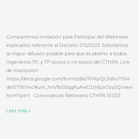
Compartimos Invitación para Participar del Webinario
explicativo referente al Decreto 372/2023. Solicitamos
la mayor difusión posible para que es abierto a todos
Ingenieros TP, y TP socios o no socios del CTHPA. Link
de inscripción
https://docs.google.com/forms/d/e/1FAIpQLSdVuTt5w
daIET0tIVvcNum_hnVfb02qgXuAwGJzIXjcxOzy2Q/view
form?pli=1 Convocatoria Webinario CTHPA 151223
Leer más »