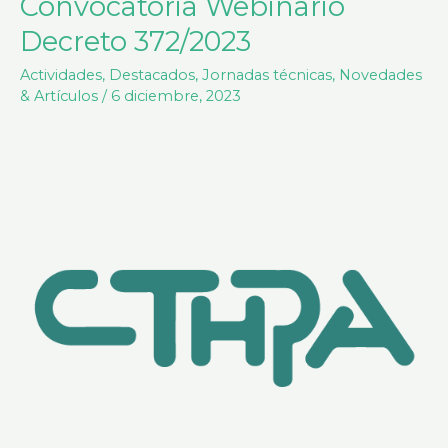
Convocatoria Webinario
Convocatoria
Webinario
Decreto 372/2023
Decreto
Actividades
,
Destacados
,
Jornadas técnicas
,
Novedades
372/2023
& Artículos
/
6 diciembre, 2023