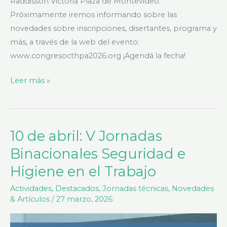
Raddisson Victoria Plaza de Montevideo.
Próximamente iremos informando sobre las
novedades sobre inscripciones, disertantes, programa y
más, a través de la web del evento:
www.congresocthpa2026.org ¡Agendá la fecha!
Leer más »
10 de abril: V Jornadas
10
de
Binacionales Seguridad e
abril:
Higiene en el Trabajo
V
Jornadas
Actividades
,
Destacados
,
Jornadas técnicas
,
Novedades
& Artículos
/
27 marzo, 2026
Binacionales
Seguridad