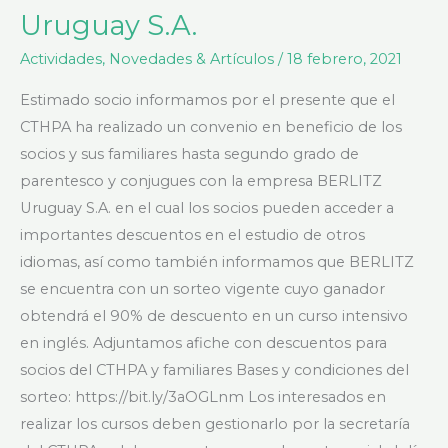
CTHPA
Uruguay S.A.
–
Actividades
,
Novedades & Artículos
/
18 febrero, 2021
BERLITZ
Uruguay
Estimado socio informamos por el presente que el
S.A.
CTHPA ha realizado un convenio en beneficio de los
socios y sus familiares hasta segundo grado de
parentesco y conjugues con la empresa BERLITZ
Uruguay S.A. en el cual los socios pueden acceder a
importantes descuentos en el estudio de otros
idiomas, así como también informamos que BERLITZ
se encuentra con un sorteo vigente cuyo ganador
obtendrá el 90% de descuento en un curso intensivo
en inglés. Adjuntamos afiche con descuentos para
socios del CTHPA y familiares Bases y condiciones del
sorteo: https://bit.ly/3aOGLnm Los interesados en
realizar los cursos deben gestionarlo por la secretaría