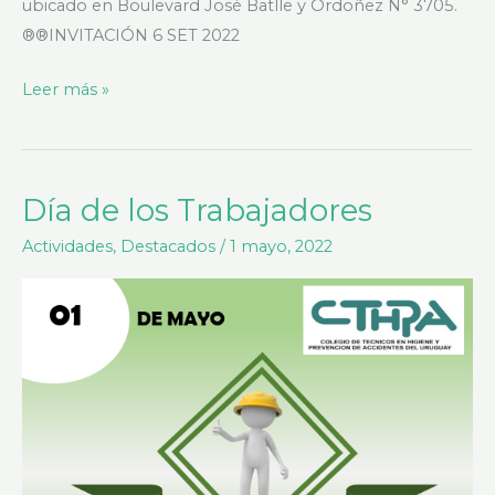
ubicado en Boulevard José Batlle y Ordoñez N° 3705.
®®INVITACIÓN 6 SET 2022
Leer más »
Día de los Trabajadores
Día
de
Actividades
,
Destacados
/
1 mayo, 2022
los
Trabajadores