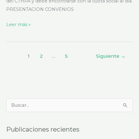
del CTHPA y debe encontrarse con la cuota social al día.
PRESENTACION CONVENIOS
Leer más »
1
2
…
5
Siguiente
→
B
u
s
Publicaciones recientes
c