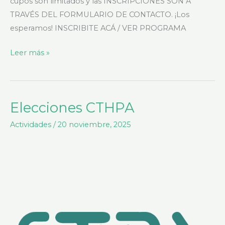
cupos son limitados y las INSCRIPCIONES SON A
TRAVÉS DEL FORMULARIO DE CONTACTO. ¡Los
esperamos! INSCRIBITE ACÁ / VER PROGRAMA
Leer más »
Elecciones CTHPA
Elecciones
CTHPA
Actividades
/
20 noviembre, 2025