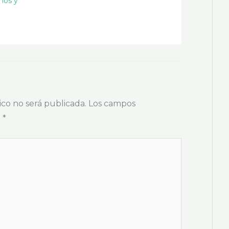
mos y
o
ico no será publicada.
Los campos
n
*