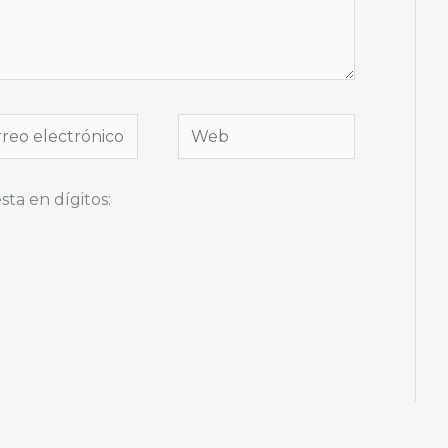
eo
Web
trónico*
ta en dígitos: