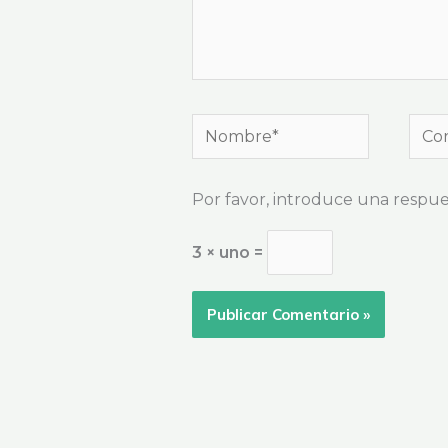
Nombre*
Corr
elec
Por favor, introduce una respues
3 × uno =