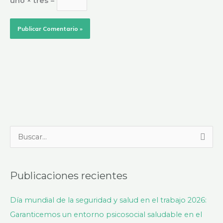
uno × tres =
B
u
s
Publicaciones recientes
c
a
Día mundial de la seguridad y salud en el trabajo 2026:
r
Garanticemos un entorno psicosocial saludable en el