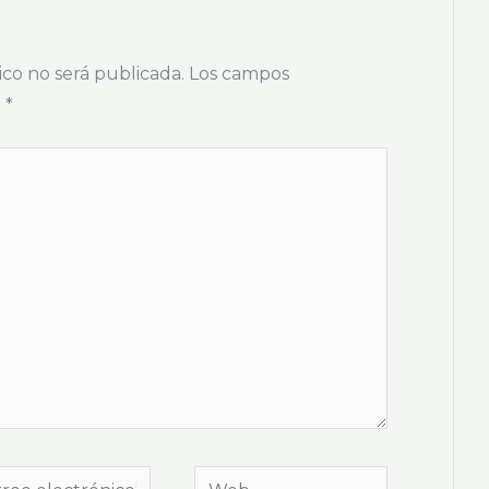
o
ico no será publicada.
Los campos
n
*
eo
Web