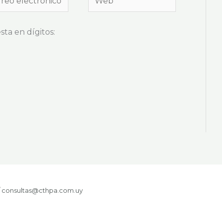
trónico*
ta en dígitos:
 / consultas@cthpa.com.uy