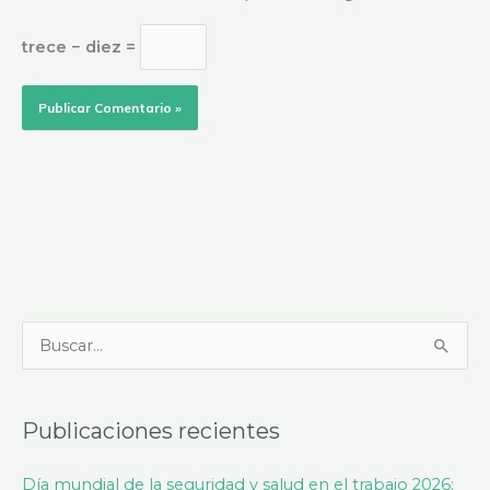
trece − diez =
B
u
s
Publicaciones recientes
c
a
Día mundial de la seguridad y salud en el trabajo 2026: